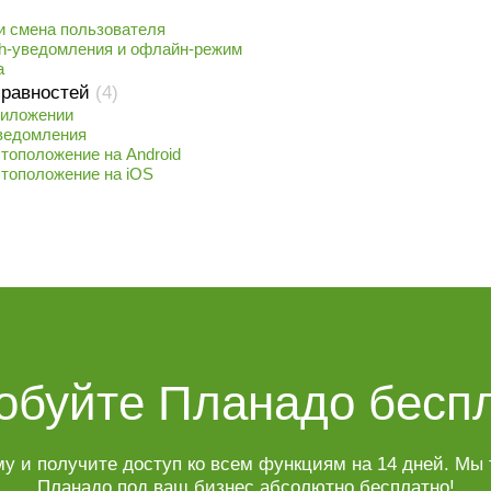
и смена пользователя
sh-уведомления и офлайн-режим
а
правностей
(4)
риложении
уведомления
тоположение на Android
тоположение на iOS
обуйте Планадо беспл
у и получите доступ ко всем функциям на 14 дней. Мы 
Планадо под ваш бизнес абсолютно бесплатно!