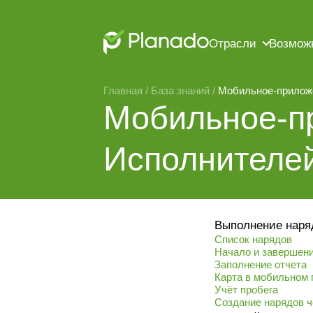
Отрасли
Возмож
Главная
 / 
База знаний
 / 
Мобильное-приложе
Мобильное-пр
Исполнителе
Выполнение наря
Список нарядов
Начало и завершен
Заполнение отчета
Карта в мобильном
Учёт пробега
Создание нарядов 