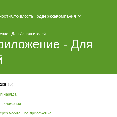
ности
Стоимость
Поддержка
Компания
ние - Для Исполнителей
иложение - Для 
й
дов
(6)
ия наряда
 приложении
через мобильное приложение