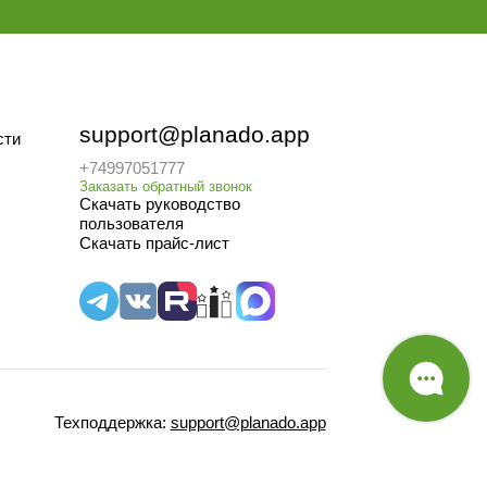
support@planado.app
сти
+74997051777
ование
Ландшафтный дизайн
Заказать обратный звонок
дование
Муж на час
Скачать руководство
ЖКХ
пользователя
ехники
Химчистки и прачечные
Скачать прайс-лист
связи
Аудиторы и обходы
цессов
помещения
Нефть и Газ
ейл
Приемка квартир
Трейд-маркетинг
ели
Все отрасли
ели
Техподдержка: 
support@planado.app