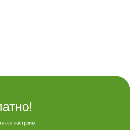
атно!
также настроим 