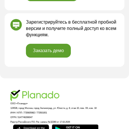
Зарегистрируйтесь в бесплатной пробной
версии и получите полный доступ ко всем
функциям.
Заказать демо
ООО «Планадо»

124536, город Москва, город Зеленоград, ул. Юности, д. 8, этаж 10, пом. XII, ком. 18

ИНН / КПП: 7735605982 / 773501001

ОГРН: 5147746266047

Реестр Российского ПО. Рег. запись №32280 от 17.02.2026