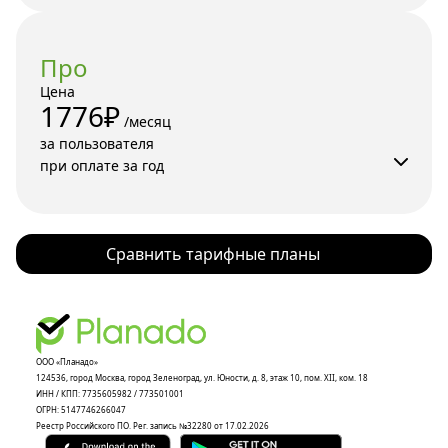
Про
Цена
1776₽
 /месяц 

за пользователя

при оплате за год
Сравнить тарифные планы
ООО «Планадо»

124536, город Москва, город Зеленоград, ул. Юности, д. 8, этаж 10, пом. XII, ком. 18

ИНН / КПП: 7735605982 / 773501001

ОГРН: 5147746266047

Реестр Российского ПО. Рег. запись №32280 от 17.02.2026