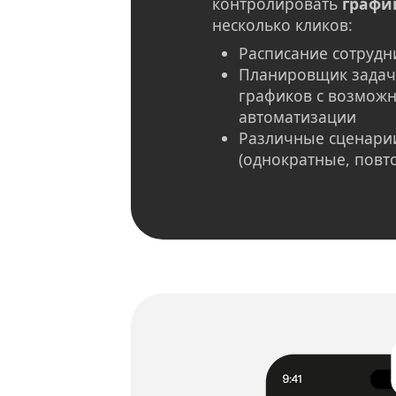
контролировать
графи
несколько кликов:
Расписание сотрудн
Планировщик задач
графиков с возмож
автоматизации
Различные сценарии
(однократные, повт