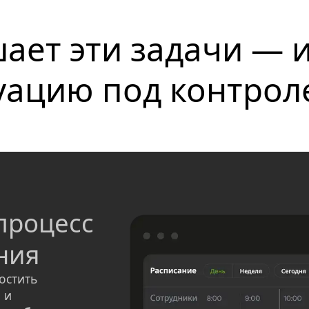
ает эти задачи — и
уацию под контрол
процесс 
ния
остить
и
и