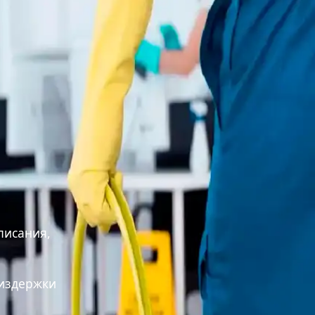
исания,

издержки
