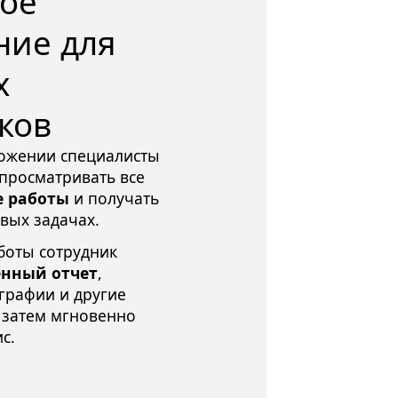
ое 
ие для 
х 
ков
ожении специалисты
 просматривать все
 работы
и получать
вых задачах.
боты сотрудник
енный отчет
,
рафии и другие
 затем мгновенно
с.