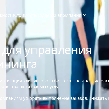
жности
Стоимость
Поддержка
Компания
для управления

ининга
атизации клинингового бизнеса: составление расп
ачества оказываемых услуг.

омпаниям ускорять выполнение заказов, снижать 