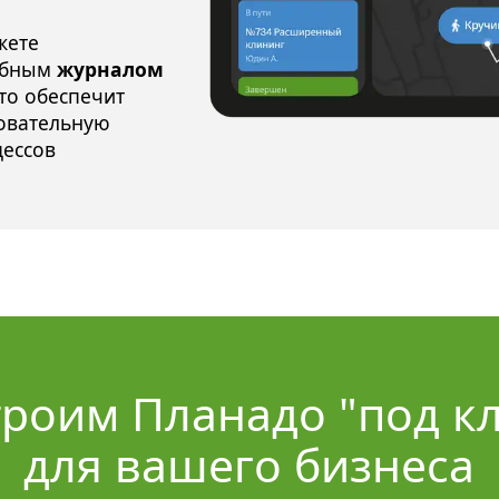
жете
обным
журналом
что обеспечит
овательную
цессов
роим Планадо "под кл
для вашего бизнеса