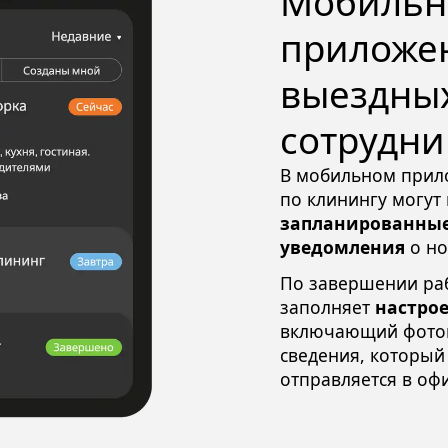
Мобильн
приложен
выездны
сотрудни
В мобильном прил
по клинингу могут
запланированные
уведомления
о но
По завершении ра
заполняет
настро
включающий фотог
сведения, который
отправляется в офи