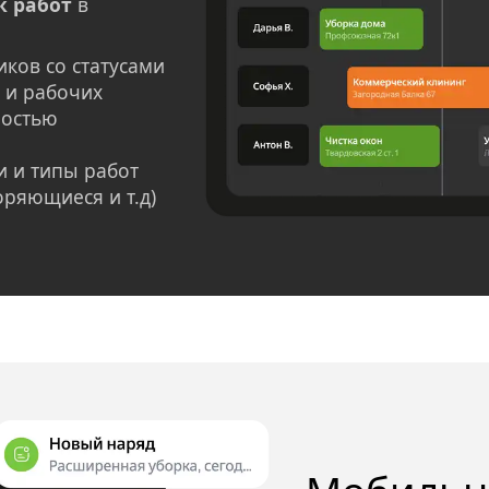
к работ
в
иков со статусами
 и рабочих
ностью
 и типы работ
оряющиеся и т.д)