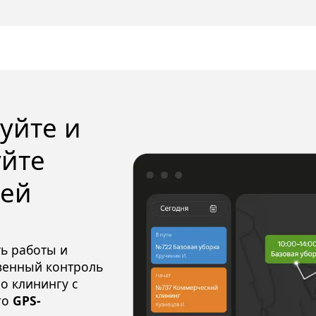
йте и 
йте 
ей 
ь работы и
венный контроль
о клинингу с
го
GPS-