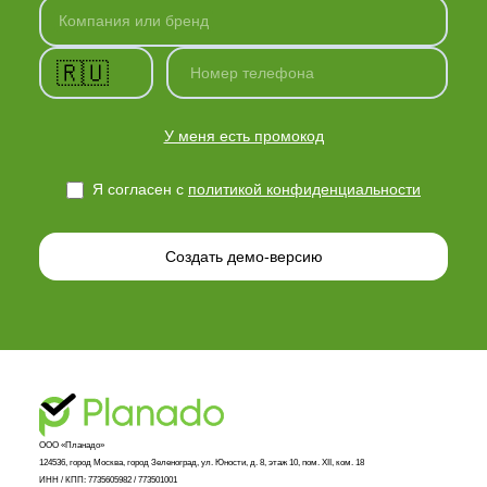
Компания или бренд
🇷🇺
Номер телефона
У меня есть промокод
Я согласен с
политикой конфиденциальности
Создать демо-версию
ООО «Планадо»

124536, город Москва, город Зеленоград, ул. Юности, д. 8, этаж 10, пом. XII, ком. 18

ИНН / КПП: 7735605982 / 773501001
