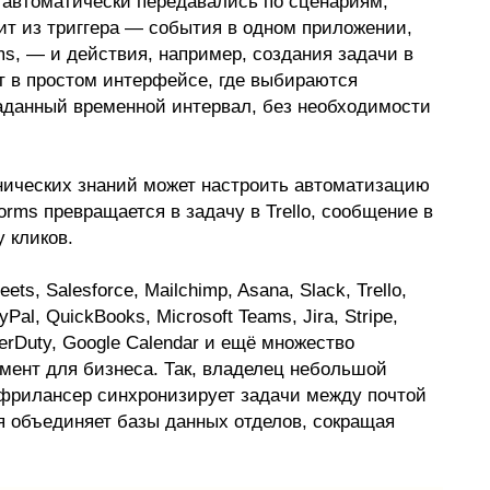
 автоматически передавались по сценариям,
т из триггера — события в одном приложении,
ms, — и действия, например, создания задачи в
ут в простом интерфейсе, где выбираются
аданный временной интервал, без необходимости
хнических знаний может настроить автоматизацию
Forms превращается в задачу в Trello, сообщение в
у кликов.
ts, Salesforce, Mailchimp, Asana, Slack, Trello,
yPal, QuickBooks, Microsoft Teams, Jira, Stripe,
gerDuty, Google Calendar и ещё множество
мент для бизнеса. Так, владелец небольшой
 фрилансер синхронизирует задачи между почтой
я объединяет базы данных отделов, сокращая