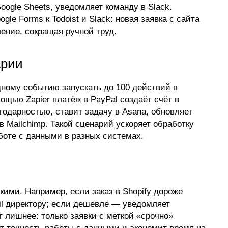
oogle Sheets, уведомляет команду в Slack.
le Forms к Todoist и Slack: новая заявка с сайта
ение, сокращая ручной труд.
арии
ному событию запускать до 100 действий в
ощью Zapier платёж в PayPal создаёт счёт в
годарностью, ставит задачу в Asana, обновляет
в Mailchimp. Такой сценарий ускоряет обработку
боте с данными в разных системах.
кими. Например, если заказ в Shopify дороже
ail директору; если дешевле — уведомляет
 лишнее: только заявки с меткой «срочно»
ет точность работы с данными и экономит время на