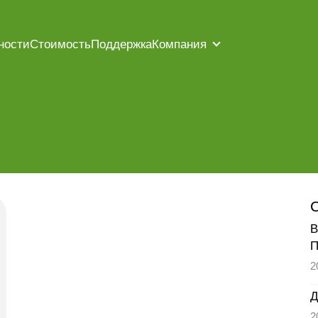
ности
Стоимость
Поддержка
Компания
В
П
2
Д
2